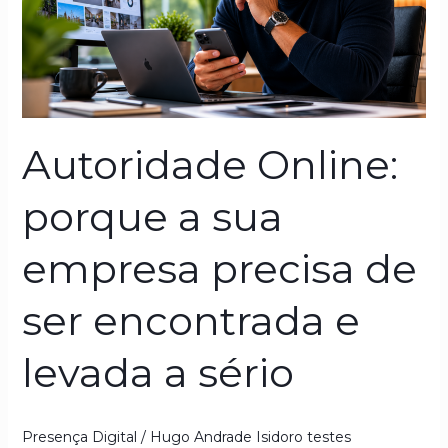
sua
empresa
precisa
de
ser
encontrada
Autoridade Online:
e
levada
porque a sua
a
sério
empresa precisa de
ser encontrada e
levada a sério
Presença Digital
/
Hugo Andrade Isidoro testes