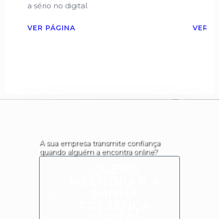
a sério no digital.
VER PÁGINA
VER P
A sua empresa transmite confiança
quando alguém a encontra online?
QUERO
MELHORAR A
MINHA
PRESENÇA
DIGITAL