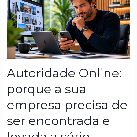
Online:
porque
a
sua
empresa
precisa
de
ser
encontrada
Autoridade Online:
e
levada
porque a sua
a
sério
empresa precisa de
ser encontrada e
levada a sério