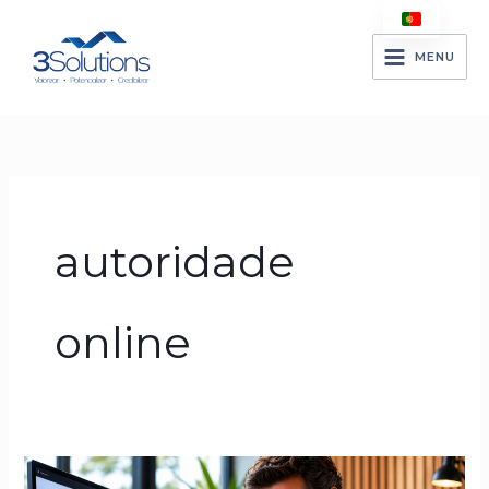
Skip
to
MENU
content
autoridade
online
Autoridade