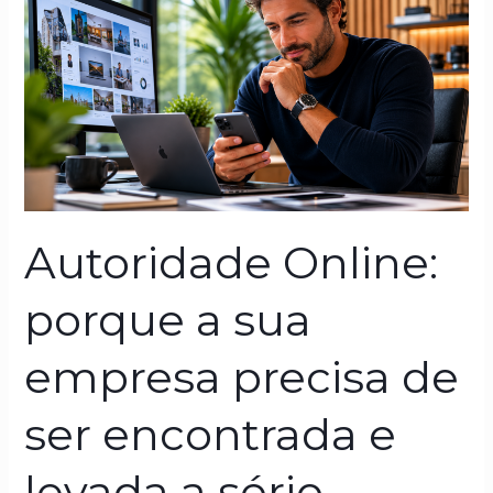
Online:
porque
a
sua
empresa
precisa
de
ser
encontrada
Autoridade Online:
e
levada
porque a sua
a
sério
empresa precisa de
ser encontrada e
levada a sério