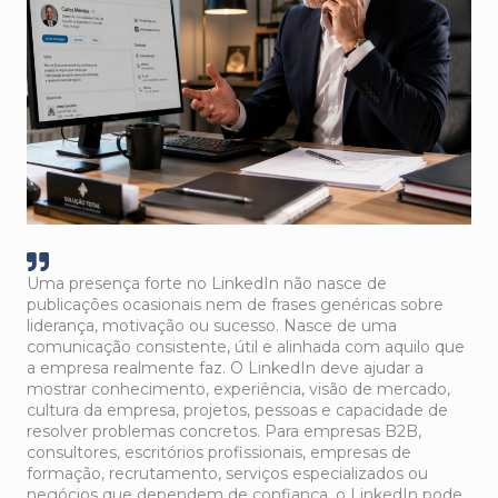
Uma presença forte no LinkedIn não nasce de
publicações ocasionais nem de frases genéricas sobre
liderança, motivação ou sucesso. Nasce de uma
comunicação consistente, útil e alinhada com aquilo que
a empresa realmente faz. O LinkedIn deve ajudar a
mostrar conhecimento, experiência, visão de mercado,
cultura da empresa, projetos, pessoas e capacidade de
resolver problemas concretos. Para empresas B2B,
consultores, escritórios profissionais, empresas de
formação, recrutamento, serviços especializados ou
negócios que dependem de confiança, o LinkedIn pode