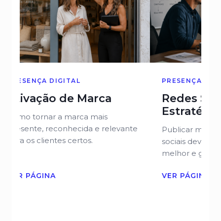
PRESENÇA DIGITAL
PRESENÇA DIG
Ativação de Marca
Redes Soc
Estratégia
Como tornar a marca mais
presente, reconhecida e relevante
Publicar mais n
para os clientes certos.
sociais devem a
melhor e gerar 
VER PÁGINA
VER PÁGINA