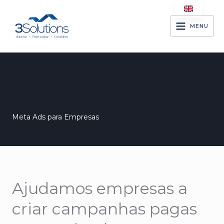
Skip
to
MENU
content
Meta Ads para Empresas
Ajudamos empresas a
criar campanhas pagas